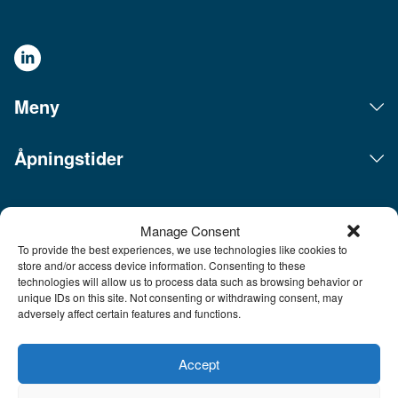
Meny
Åpningstider
Live Expo arrangerer messer, møter, konferanser og eventer
Manage Consent
på det skandinaviske markedet. Hovedkontoret ligger i
To provide the best experiences, we use technologies like cookies to
Göteborg. Vi kobler mennesker og bedrifter sammen for å
store and/or access device information. Consenting to these
skape forretninger, bygge nettverk og inspirere hverandre. Live
technologies will allow us to process data such as browsing behavior or
Expo ble etablert av Sveriges mest erfarne entreprenører
unique IDs on this site. Not consenting or withdrawing consent, may
innen messer og eventer, som har lansert over hundre nye
adversely affect certain features and functions.
messer, hvorav flere i dag er ledende innen sine respektive
bransjer. Med et innholdsrikt program inspirerer, utvikler og
oppdaterer vi våre besøkende og tar messemediet til et helt
Accept
nytt nivå. Fra og med 26. juni 2026 er Live Expo et heleid
datterselskap av Easyfairs Group, et internasjonalt selskap