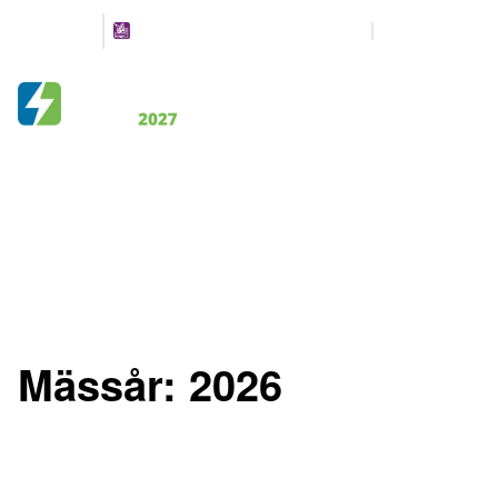
Arrangeres
Partners
parallelt
12-13 MAI 2027
NOVA SPEKTRUM
LILLESTRØM
Mässår:
2026