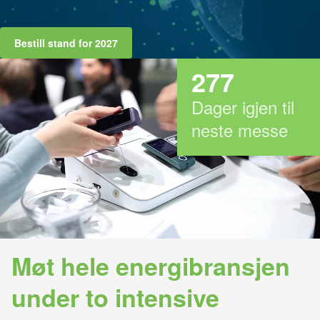
Bestill stand for 2027
277
Dager igjen til
neste messe
Møt hele energibransjen
under to intensive