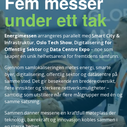
Fem messer
under ett tak
Energimessen
arrangeres parallelt med
Smart City &
Infrastruktur
,
Oslo Tech Show
,
Digitalisering
for
Offentlig Sektor
og
Data Centre Expo
– noe som
skaper en unik helhetsarena for fremtidens samfunn.
Gjennom samlokaliseringen møtes energi, smarte
byer, digitalisering, offentlig sektor og datasentre på
samme sted. Det gir besøkende en bredere oversikt,
flere innsikter og sterkere nettverksmuligheter –
samtidig som utstillere når flere målgrupper med én og
samme satsning.
Sammen danner messene en kraftfull møteplass der
teknologi, bærekraft og innovasjon kobles sammen i
en større helhet.