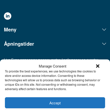
Meny
Åpningstider
Live Expo arrangerer messer, møter, konferanser og eventer
på det skandinaviske markedet. Hovedkontoret ligger i
Manage Consent
Göteborg. Vi kobler mennesker og bedrifter sammen for å
To provide the best experiences, we use technologies like cookies to
skape forretninger, bygge nettverk og inspirere hverandre. Live
store and/or access device information. Consenting to these
Expo ble etablert av Sveriges mest erfarne entreprenører
technologies will allow us to process data such as browsing behavior or
innen messer og eventer, som har lansert over hundre nye
unique IDs on this site. Not consenting or withdrawing consent, may
messer, hvorav flere i dag er ledende innen sine respektive
adversely affect certain features and functions.
bransjer. Med et innholdsrikt program inspirerer, utvikler og
oppdaterer vi våre besøkende og tar messemediet til et helt
Accept
nytt nivå. Fra og med 26. juni 2026 er Live Expo et heleid
datterselskap av Easyfairs Group, et internasjonalt selskap