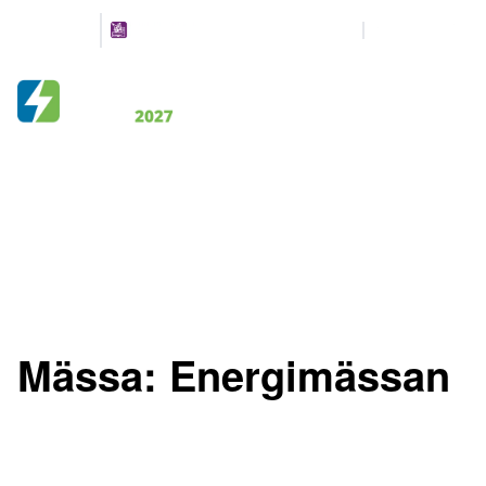
Arrangeres
Partners
parallelt
12-13 MAI 2027
NOVA SPEKTRUM
LILLESTRØM
Mässa:
Energimässan